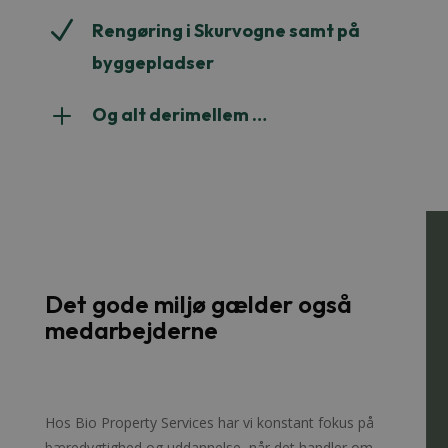
N
Rengøring i Skurvogne samt på
byggepladser
L
Og alt derimellem …
Det gode miljø gælder også
medarbejderne
Hos Bio Property Services har vi konstant fokus på
bæredygtighed og uddannelse, når det handler om